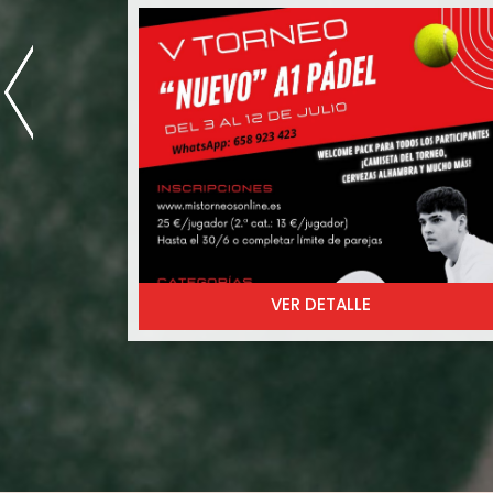
club… ¡Llega el V Torneo “Nuevo” A1 Pádel!
💥 Partidos, ambiente brutal, sorteos,
welcome pack para todos los participante
🎁 y muchas ganas de disfrutar dentro y
fuera de la pista 🙌🏼
➡️ Categorías masculinas, femeninas,
mixtas e iniciación
➡️ Inscripciones abiertas hasta el 30/6 o
completar plazas
➡️ Nivelazo, buen rollo y mucho pádel 😎
📲 Inscripciones en:
VER DETALLE
https://mistorneosonline.es/torneo/1410/v
torneo-nuevo-a1-padel
Cualquier duda: 📞 658 923 423
¿Quién se apunta? 👀🎾