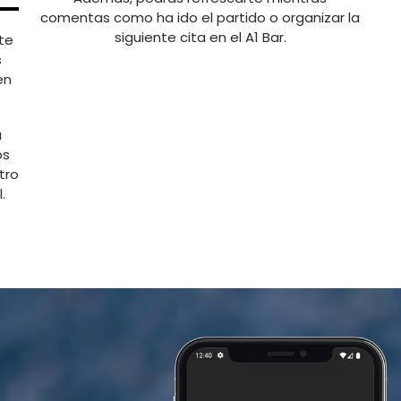
comentas como ha ido el partido o organizar la
siguiente cita en el A1 Bar.
te
s
en
a
os
tro
.