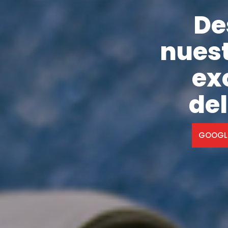
De
nues
ex
del
GOOGLE