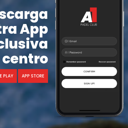
scarga
tra App
clusiva
 centro
 PLAY
APP STORE