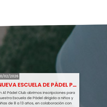
10/02/2026
13/06/20
NUEVA ESCUELA DE PÁDEL PARA MENORES – INSCRIPCIONES ABIERTAS
¡IMPO
n A1 Pádel Club abrimos inscripciones para
Os inform
uestra Escuela de Pádel dirigida a niños y
club, que 
iñas de 8 a 13 años, en colaboración con
estará cer