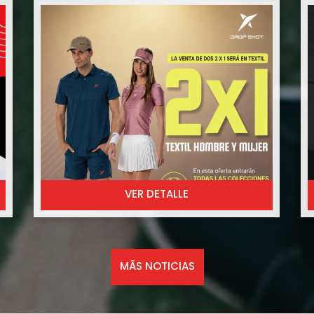
L
renueva tu equipación deportiva al mejor
p
precio.
r
s
✅ Incluye todas las colecciones de textil de
d
hombre y mujer
m
❌ No incluye colección 2026 ni colección
T
Invierno 2025
a
¿Cómo funciona?
e
🛍️ Elige 2 prendas textiles de la promoción.
a
💰 Solo pagarás la prenda de mayor
q
importe.
P
Una oportunidad perfecta para equiparte
E
con la mejor calidad y comodidad.
VER DETALLE
-

📍 Consulta los artículos disponibles en
4
tienda.

Promoción válida sobre selección de
C
artículos.
MÃS NOTICIAS
No admite devolución ni cambios .