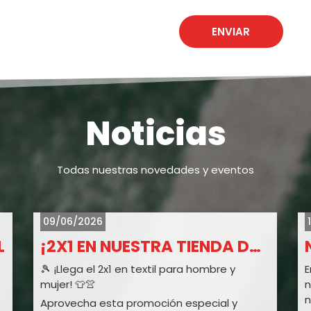
Noticias
Todas nuestras novedades y eventos
09/06/2026
L
¡2X1 EN NUESTRA TIENDA DROP SHOT!
🎾 ¡Llega el 2x1 en textil para hombre y
E
mujer! 👕👚
n
n
Aprovecha esta promoción especial y