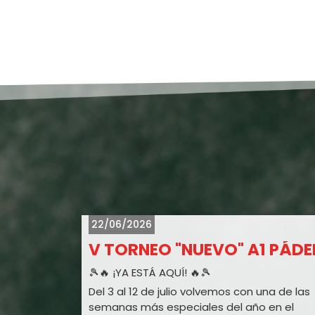
22/06/2026
II TORNEO DE PÁDEL SOLIDARIO ASPERGA - A1 PÁDEL
V TORNEO "NUEVO" A1 PÁDE
tarte?
🎾🔥 ¡YA ESTÁ AQUÍ! 🔥🎾
embre en
Del 3 al 12 de julio volvemos con una de las
deporte
semanas más especiales del año en el